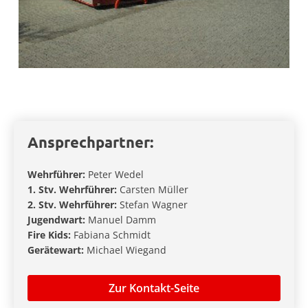
Ansprechpartner:
Wehrführer:
Peter Wedel
1. Stv. Wehrführer:
Carsten Müller
2. Stv. Wehrführer:
Stefan Wagner
Jugendwart:
Manuel Damm
Fire Kids:
Fabiana Schmidt
Gerätewart:
Michael Wiegand
Zur Kontakt-Seite