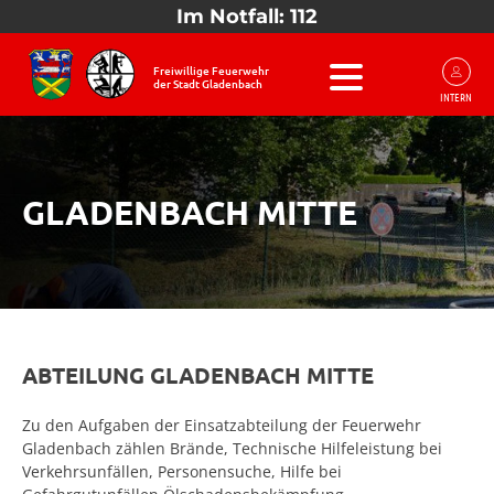
Im Notfall: 112
Freiwillige Feuerwehr
der Stadt Gladenbach
INTERN
GLADENBACH MITTE
ABTEILUNG GLADENBACH MITTE
Zu den Aufgaben der Einsatzabteilung der Feuerwehr
Gladenbach zählen Brände, Technische Hilfeleistung bei
Verkehrsunfällen, Personensuche, Hilfe bei