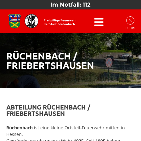
Im Notfall: 112
Freiwillige Feuerwehr
der Stadt Gladenbach
INTERN
RÜCHENBACH /
FRIEBERTSHAUSEN
ABTEILUNG RÜCHENBACH /
FRIEBERTSHAUSEN
Rüchenbach
ist eine kleine Ortsteil-Feuerwehr mitten in
Hessen.
Gegründet wurde unsere Wehr
1935
. Seit
1995
haben