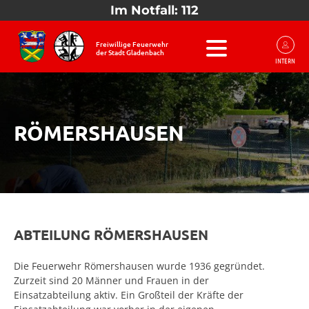
Im Notfall: 112
Freiwillige Feuerwehr
der Stadt Gladenbach
INTERN
RÖMERSHAUSEN
ABTEILUNG RÖMERSHAUSEN
Die Feuerwehr Römershausen wurde 1936 gegründet.
Zurzeit sind 20 Männer und Frauen in der
Einsatzabteilung aktiv. Ein Großteil der Kräfte der