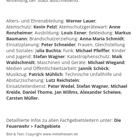
Mitteilung der Stadt abschließend.
Alters- und Ehrenabteilung:
Werner Lauer
;
Atemschutz:
Kevin Pelzl
; Atemschutzgerätewart:
Anne
Ronzheimer
; Ausbildung:
Louis Exner
; Bekleidung:
Markus
Baumann
; Brandschutzerziehung:
Anna-Maria Schmidt
;
Einsatzplanung:
Peter Schneider
; Frauen, Gleichstellung
und Soziales: J
ulia Buchta
; Funk:
Michael Pfeiffer
; Kinder
und Jugend:
Stefan Wagner
; Katastrophenschutz:
Maik
Waldschmidt
; Maschinen und Geräte:
Michael Wiegand
;
Medien und Öffentlichkeitsarbeit:
Jannik Schöck
;
Musikzug:
Patrick Mühlich
; Technische Unfallhilfe und
Absturzsicherung:
Lutz Reichstein
;
Einsatzleiterdienst:
Peter Wedel, Stefan Wagner, Michael
Kreide, Daniel Thome, Jan Willms, Alexander Scheiwe,
Carsten Müller.
Detaillierte Infos zu allen Fachgebietsleitern unter:
Die
Feuerwehr > Fachgebiete
Bild & Text: Copyright www.mittelhessen.de