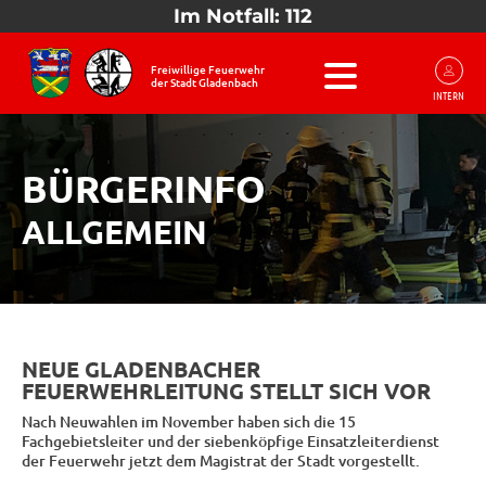
Im Notfall: 112
Freiwillige Feuerwehr
der Stadt Gladenbach
INTERN
BÜRGERINFO
ALLGEMEIN
NEUE GLADENBACHER
FEUERWEHRLEITUNG STELLT SICH VOR
Nach Neuwahlen im November haben sich die 15
Fachgebietsleiter und der siebenköpfige Einsatzleiterdienst
der Feuerwehr jetzt dem Magistrat der Stadt vorgestellt.