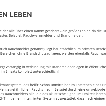
EN LEBEN
lder alle über einen Kamm geschert – ein großer Fehler, da die 
Bestes Beispiel: Rauchwarnmelder und Brandmelder.
auch Rauchmelder genannt) liegt hauptsächlich im privaten Bereic
Bereichen ohne Brandschutzauflagen, werden ebenfalls Rauchwar
egt vorrangig in Verbindung mit Brandmeldeanlagen in öffentliche
 Einsatz komplett unterschiedlich!
ühwarnsystem, das heißt: Schon unmittelbar im Entstehen eines B
 Menge gefährlichen Rauchs – zum Beispiel durch eine umgekippte 
des Rauchmelders alle, die das akustische Signal im Umkreis höre
 mit einem integrierten System ausgestattet, dass nach einiger Z