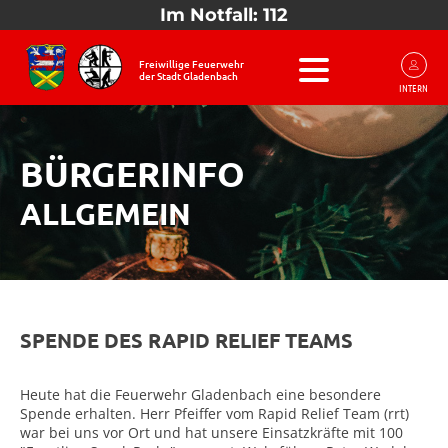
Im Notfall: 112
Freiwillige Feuerwehr
der Stadt Gladenbach
INTERN
BÜRGERINFO
ALLGEMEIN
SPENDE DES RAPID RELIEF TEAMS
Heute hat die Feuerwehr Gladenbach eine besondere
Spende erhalten. Herr Pfeiffer vom Rapid Relief Team (rrt)
war bei uns vor Ort und hat unsere Einsatzkräfte mit 100